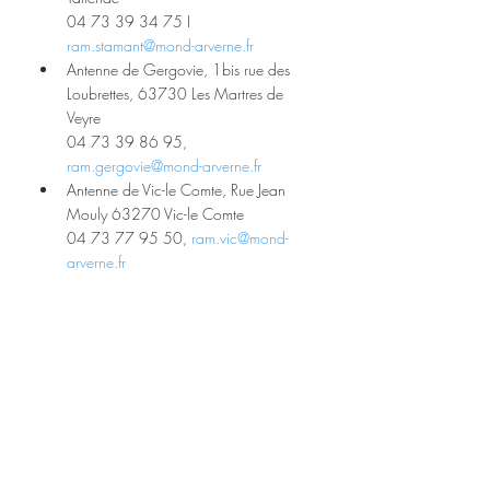
04 73 39 34 75 I 
ram.stamant@mond-arverne.fr
Antenne de Gergovie, 1bis rue des 
Loubrettes, 63730 Les Martres de 
Veyre
04 73 39 86 95, 
ram.gergovie@mond-arverne.fr
Antenne de Vic-le Comte, Rue Jean 
Mouly 63270 Vic-le Comte
04 73 77 95 50, 
ram.vic@mond-
arverne.fr