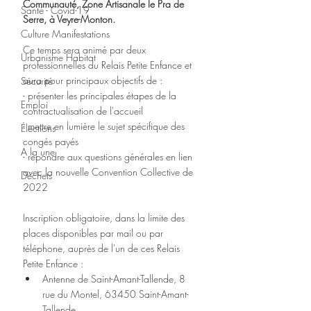
Communauté, Zone Artisanale le Pra de 
Santé - Covid-19
Serre, à Veyre-Monton.
Culture Manifestations
Ce temps sera animé par deux 
Urbanisme Habitat
professionnelles du Relais Petite Enfance et 
aura pour principaux objectifs de :
Sécurité
- présenter les principales étapes de la 
Emploi
contractualisation de l'accueil
- mettre en lumière le sujet spécifique des 
Élections
congés payés
A la une
- répondre aux questions générales en lien 
avec la nouvelle Convention Collective de 
Déchets
2022
Inscription obligatoire, dans la limite des 
places disponibles par mail ou par 
téléphone, auprès de l'un de ces Relais 
Petite Enfance :
Antenne de Saint-Amant-Tallende, 8 
rue du Montel, 63450 Saint-Amant-
Tallende 