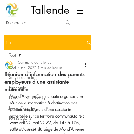
Tallende
Post
Tout
Commune de Tallende
Tout
4 mai 2022
1 min de lecture
Réunion d'information des parents
Services Social
employeurs d'une assistante
Economie
maternelle
Mond'Arverne Communauté organise une 
Environnement Energie
réunion d'information à destination des 
Jeunes Scolaire
parents employeurs d'une assistante 
maternelle sur ce territoire communautaire : 
Loisirs Sports
vendredi 20 mai 2022, de 14h à 16h, 
Travaux Circulation
salle du conseil du siège de Mond'Arverne 