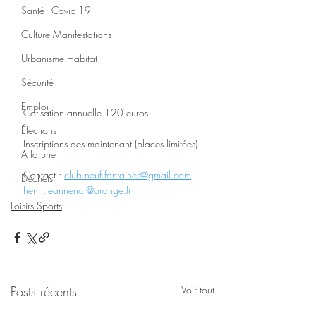
Santé - Covid-19
Culture Manifestations
Urbanisme Habitat
Sécurité
Emploi
Cotisation annuelle 120 euros.
Élections
Inscriptions des maintenant (places limitées)
A la une
Contact : 
club.neuf.fontaines@gmail.com
 I 
Déchets
henri.jeannenot@orange.fr
Loisirs Sports
Posts récents
Voir tout