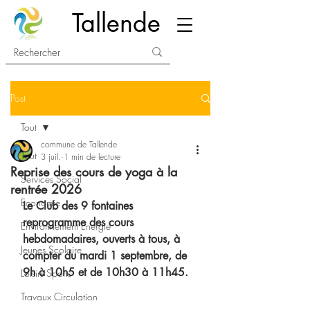
Tallende
Post
Tout
commune de Tallende
Tout
3 juil.
1 min de lecture
Reprise des cours de yoga à la
Services Social
rentrée 2026
Economie
Le Club des 9 fontaines 
reprogramme des cours 
Environnement Energie
hebdomadaires, ouverts à tous, à 
Jeunes Scolaire
compter du mardi 1 septembre, de 
9h à 10h5 et de 10h30 à 11h45.
Loisirs Sports
Travaux Circulation