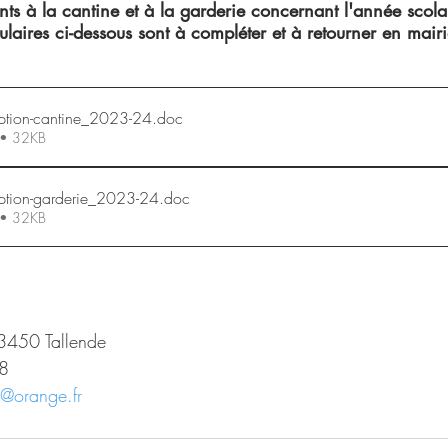
ants à la cantine et à la garderie concernant l'année scola
aires ci-dessous sont à compléter et à retourner en mairi
ription-cantine_2023-24
.doc
 • 32KB
ription-garderie_2023-24
.doc
 • 32KB
63450 Tallende
8​
e@orange.fr