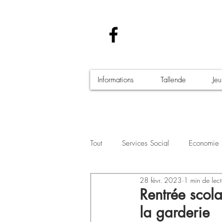
Informations
Tallende
Je
Tout
Services Social
Economie
28 févr. 2023
1 min de lect
Santé - Covid-19
Culture Manif
Rentrée scola
la garderie