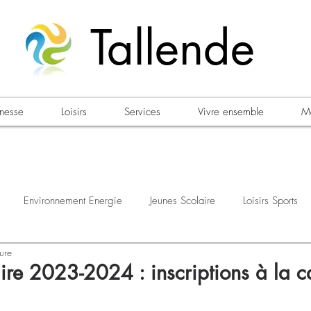
Tallende
unesse
Loisirs
Services
Vivre ensemble
Ma
Environnement Energie
Jeunes Scolaire
Loisirs Sports
ure
estations
Urbanisme Habitat
Sécurité
Emploi
Élec
ire 2023-2024 : inscriptions à la c