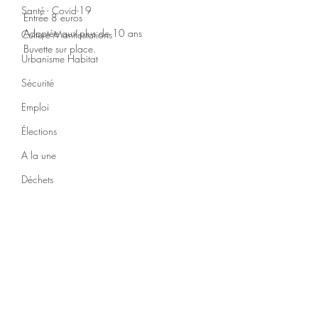
Santé - Covid-19
Entrée 8 euros
Adaptée aux plus de 10 ans
Culture Manifestations
Buvette sur place. 
Urbanisme Habitat
Sécurité
Emploi
Élections
A la une
Déchets