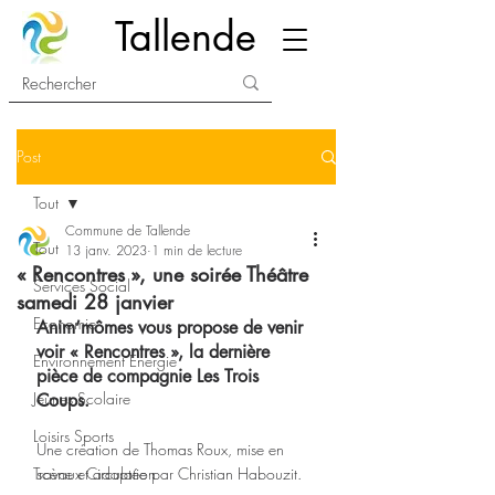
Tallende
Post
Tout
Commune de Tallende
Tout
13 janv. 2023
1 min de lecture
« Rencontres », une soirée Théâtre
Services Social
samedi 28 janvier
Economie
Anim’mômes vous propose de venir 
voir « Rencontres », la dernière 
Environnement Energie
pièce de compagnie Les Trois 
Jeunes Scolaire
Coups.
Loisirs Sports
Une création de Thomas Roux, mise en 
Travaux Circulation
scène et adaptée par Christian Habouzit.