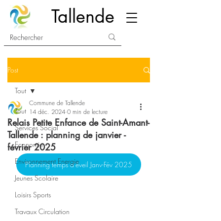
Tallende
Post
Tout
Commune de Tallende
Tout
14 déc. 2024
0 min de lecture
Relais Petite Enfance de Saint-Amant-
Services Social
Tallende : planning de janvier -
Economie
février 2025
Environnement Energie
Planning temps d'éveil Janv-Fév 2025
Jeunes Scolaire
Loisirs Sports
Travaux Circulation