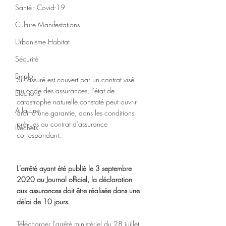
Santé - Covid-19
Culture Manifestations
Urbanisme Habitat
Sécurité
Emploi
Si l’assuré est couvert par un contrat visé 
au code des assurances, l’état de 
Élections
catastrophe naturelle constaté peut ouvrir 
A la une
droit à une garantie, dans les conditions 
prévues au contrat d’assurance 
Déchets
correspondant. 
L
'arrêté ayant été publié le 3 septembre 
2020 au Journal officiel, la déclaration 
aux assurances doit être réalisée dans une 
délai de 10 jours.
Télécharger l'arrêté ministériel du 28 juillet 