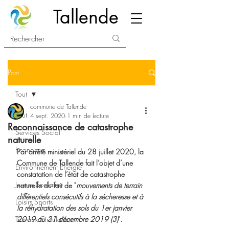
Tallende
Post
Tout
commune de Tallende
Tout
4 sept. 2020
1 min de lecture
Reconnaissance de catastrophe
Services Social
naturelle
Economie
Par arrêté ministériel du 28 juillet 2020, la 
Commune de Tallende fait l’objet d’une 
Environnement Energie
constatation de l’état de catastrophe 
Jeunes Scolaire
naturelle du fait de "
mouvements de terrain 
différentiels consécutifs à la sécheresse et à 
Loisirs Sports
la réhydratation des sols du 1er janvier 
Travaux Circulation
2019 au 31 décembre 2019 (3)
".