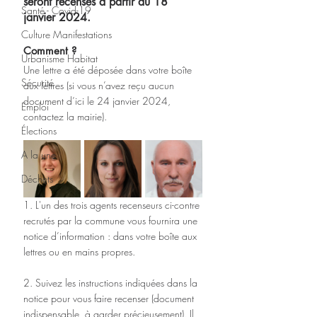
seront recensés à partir du 18 
Santé - Covid-19
janvier 2024.
Culture Manifestations
Comment ?
Urbanisme Habitat
Une lettre a été déposée dans votre boîte 
Sécurité
aux lettres (si vous n’avez reçu aucun 
document d’ici le 24 janvier 2024, 
Emploi
contactez la mairie).
Élections
A la une
Déchets
1. L'un des trois agents recenseurs ci-contre 
recrutés par la commune vous fournira une 
notice d’information : dans votre boîte aux 
lettres ou en mains propres.
2. Suivez les instructions indiquées dans la 
notice pour vous faire recenser (document 
indispensable, à garder précieusement). Il 