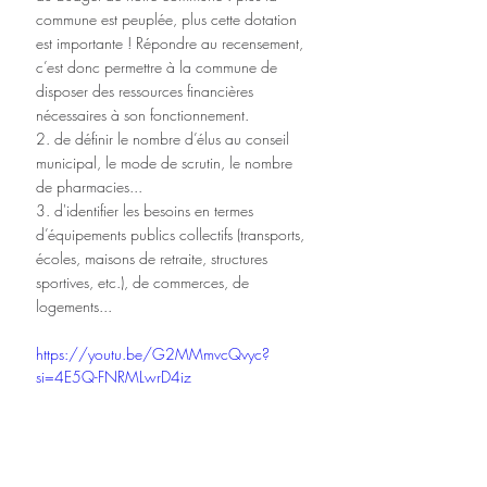
commune est peuplée, plus cette dotation 
est importante ! Répondre au recensement, 
c’est donc permettre à la commune de 
disposer des ressources financières 
nécessaires à son fonctionnement.
2. de définir le nombre d’élus au conseil 
municipal, le mode de scrutin, le nombre 
de pharmacies...
3. d'identifier les besoins en termes 
d’équipements publics collectifs (transports, 
écoles, maisons de retraite, structures 
sportives, etc.), de commerces, de 
logements...
https://youtu.be/G2MMmvcQvyc?
si=4E5Q-FNRMLwrD4iz