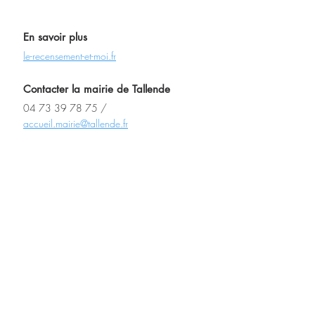
En savoir plus
le-recensement-et-moi.fr
Contacter la mairie de Tallende
04 73 39 78 75 / 
accueil.mairie@tallende.fr
Horaires d’ouverture : 
les lundis et vendredis de 10h à 12h
les mercredis de 16h à 18h30.
Services Social
Posts récents
Voir tout