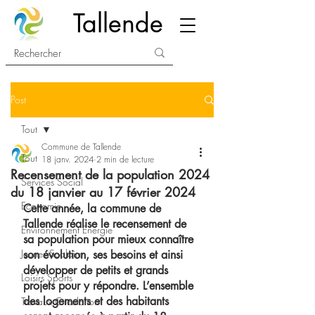
Tallende
Post
Tout
Commune de Tallende
Tout
18 janv. 2024
2 min de lecture
Recensement de la population 2024
Services Social
du 18 janvier au 17 février 2024
Economie
Cette année, la commune de 
Tallende réalise le recensement de 
Environnement Energie
sa population pour mieux connaître 
Jeunes Scolaire
son évolution, ses besoins et ainsi 
développer de petits et grands 
Loisirs Sports
projets pour y répondre. L’ensemble 
des logements et des habitants 
Travaux Circulation