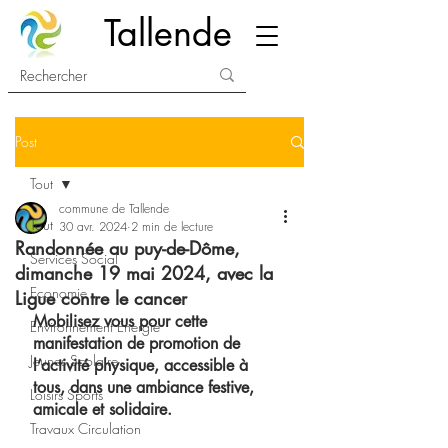
Tallende
Post
Tout
commune de Tallende
Tout
30 avr. 2024
2 min de lecture
Randonnée au puy-de-Dôme,
Services Social
dimanche 19 mai 2024, avec la
Economie
Ligue contre le cancer
Mobilisez vous pour cette 
Environnement Energie
manifestation de promotion de 
Jeunes Scolaire
l’activité physique, accessible à 
tous, dans une ambiance festive, 
Loisirs Sports
amicale et solidaire.
Travaux Circulation