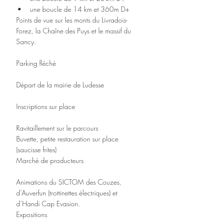
une boucle de 14 km et 360m D+
Points de vue sur les monts du Livradois-
Forez, la Chaîne des Puys et le massif du 
Sancy.
Parking fléché
Départ de la mairie de Ludesse
Inscriptions sur place
Ravitaillement sur le parcours
Buvette, petite restauration sur place 
(saucisse frites)
Marché de producteurs
Animations du SICTOM des Couzes, 
d’Auverfun (trottinettes électriques) et 
d’Handi Cap Evasion.
Expositions