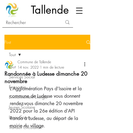
Tallende
Post
Tout
Commune de Tallende
Tout
14 nov. 2022
1 min de lecture
Randonnée à Ludesse dimanche 20
Services Social
novembre
Economie
L’Agglomération Pays d’Issoire et la 
commune de Ludesse vous donnent 
Environnement Energie
rendez-vous dimanche 20 novembre 
Jeunes Scolaire
2022 pour la 26e édition d’API 
Loisirs Sports
Rando à Ludesse, au départ de la 
mairie du village.
Travaux Circulation