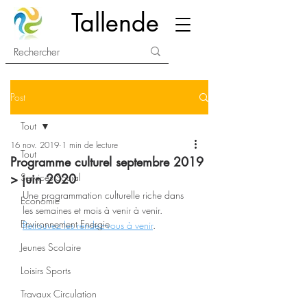
Tallende
Post
Tout
16 nov. 2019
1 min de lecture
Tout
Programme culturel septembre 2019
> juin 2020
Services Social
Une programmation culturelle riche dans 
Economie
les semaines et mois à venir à venir. 
Environnement Energie
Retrouvez les rendez-vous à venir
.  
Jeunes Scolaire
Loisirs Sports
Travaux Circulation