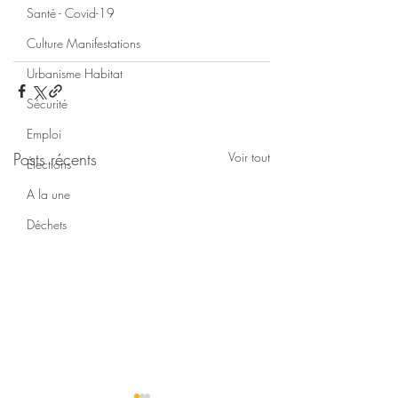
Santé - Covid-19
Culture Manifestations
Urbanisme Habitat
Sécurité
Emploi
Posts récents
Voir tout
Élections
A la une
Déchets