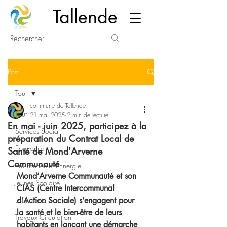
Tallende
Post
Tout
commune de Tallende
Tout
21 mai 2025
2 min de lecture
En mai - juin 2025, participez à la
Services Social
préparation du Contrat Local de
Economie
Santé de Mond'Arverne
Communauté
Environnement Energie
Mond’Arverne Communauté et son 
Jeunes Scolaire
CIAS (Centre Intercommunal 
Loisirs Sports
d’Action Sociale) s’engagent pour 
la santé et le bien-être de leurs 
Travaux Circulation
habitants en lançant une démarche 