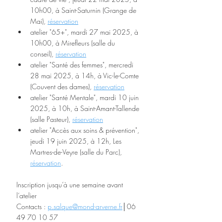
10h00, à Saint-Saturnin (Grange de 
Mai), 
réservation
atelier "65+", mardi 27 mai 2025, à 
10h00, à Mirefleurs (salle du 
conseil), 
réservation
atelier "Santé des femmes", mercredi 
28 mai 2025, à 14h, à Vic-le-Comte 
(Couvent des dames), 
réservation
atelier "Santé Mentale", mardi 10 juin 
2025, à 10h, à Saint-Amant-Tallende 
(salle Pasteur), 
réservation
atelier "Accès aux soins & prévention", 
jeudi 19 juin 2025, à 12h, Les 
Martres-de-Veyre (salle du Parc), 
réservation
.
Inscription jusqu’à une semaine avant 
l’atelier
Contacts : 
p.salque@mond-arverne.fr
│06 
49 70 10 57