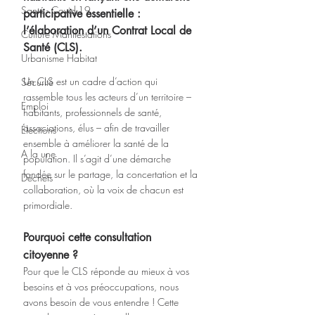
Santé - Covid-19
participative essentielle : 
l’élaboration d’un Contrat Local de 
Culture Manifestations
Santé (CLS).
Urbanisme Habitat
Un CLS est un cadre d’action qui 
Sécurité
rassemble tous les acteurs d’un territoire – 
Emploi
habitants, professionnels de santé, 
associations, élus – afin de travailler 
Élections
ensemble à améliorer la santé de la 
A la une
population. Il s’agit d’une démarche 
fondée sur le partage, la concertation et la 
Déchets
collaboration, où la voix de chacun est 
primordiale.
Pourquoi cette consultation 
citoyenne ?
Pour que le CLS réponde au mieux à vos 
besoins et à vos préoccupations, nous 
avons besoin de vous entendre ! Cette 