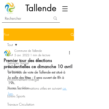
Tallende
Post
Tout
Commune de Tallende
Tout
5 avr. 2022
1 min de lecture
Premier tour des élections
Services Social
présidentielles ce dimanche 10 avril
Economie
Le bureau de vote de Tallende est situé à 
la salle des fêtes ; il sera ouvert de 8h à 
Environnement Energie
19h.
Jeunes Scolaire
Toutes les informations utiles en suivant 
ce 
lien
.
Loisirs Sports
Travaux Circulation