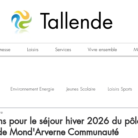
Tallende
unesse
Loisirs
Services
Vivre ensemble
Ma
Environnement Energie
Jeunes Scolaire
Loisirs Sports
re
estations
Urbanisme Habitat
Sécurité
Emploi
Élec
ons pour le séjour hiver 2026 du pôl
 de Mond'Arverne Communauté