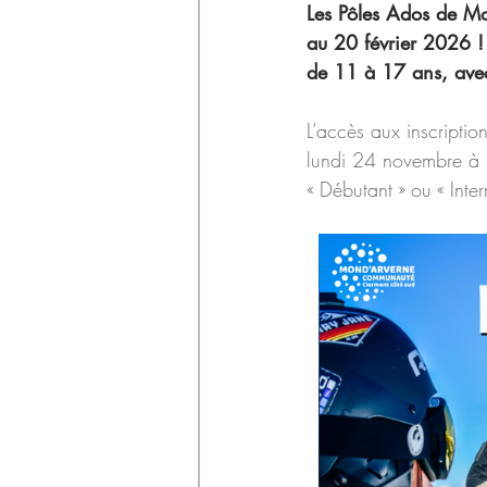
Déchets
Les Pôles Ados de Mo
au 20 février 2026 ! 
de 11 à 17 ans, avec
L’accès aux inscriptio
lundi 24 novembre à
« Débutant » ou « Inte