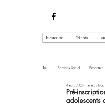
Informations
Tallende
Je
Tout
Services Social
Economie
4 nov. 2025
1 min de lectu
Santé - Covid-19
Culture Manif
Pré-inscripti
adolescents