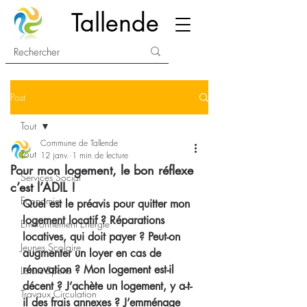
Tallende
Post
Tout
Commune de Tallende
Tout
12 janv.
1 min de lecture
Pour mon logement, le bon réflexe
Services Social
c’est l’ADIL !
Economie
Quel est le préavis pour quitter mon 
logement locatif ? Réparations 
Environnement Energie
locatives, qui doit payer ? Peut-on 
Jeunes Scolaire
augmenter un loyer en cas de 
rénovation ? Mon logement est-il 
Loisirs Sports
décent ? J’achète un logement, y a-t-
Travaux Circulation
il des frais annexes ? J’emménage 