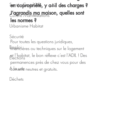
Santé - Covid-19
en copropriété, y a-t-il des charges ? 
J’agrandis ma maison, quelles sont 
Culture Manifestations
les normes ?
Urbanisme Habitat
Sécurité
Pour toutes les questions juridiques, 
Emploi
financières ou techniques sur le logement 
et l’habitat, le bon réflexe c’est l’ADIL ! Des 
Élections
permanences près de chez vous pour des 
A la une
conseils neutres et gratuits.
Déchets