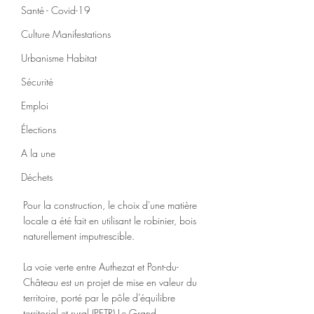
Santé - Covid-19
Culture Manifestations
Urbanisme Habitat
Sécurité
Emploi
Élections
A la une
Déchets
Pour la construction, le choix d'une matière 
locale a été fait en utilisant le robinier, bois 
naturellement imputrescible.
La voie verte entre Authezat et Pont-du-
Château est un projet de mise en valeur du 
territoire, porté par le pôle d’équilibre 
territorial et rural (PETR) Le Grand 