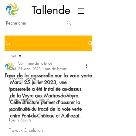
Tallende
Post
Tout
Commune de Tallende
Tout
25 sept. 2023
1 min de lecture
Pose de la passerelle sur la voie verte
Services Social
Mardi 25 juillet 2023, une 
Economie
passerelle a été installée au-dessus 
de la Veyre aux Martres-de-Veyre. 
Environnement Energie
Cette structure permet d'assurer la 
continuité du tracé de la voie verte 
Jeunes Scolaire
entre Pont-du-Château et Authezat. 
Loisirs Sports
Travaux Circulation