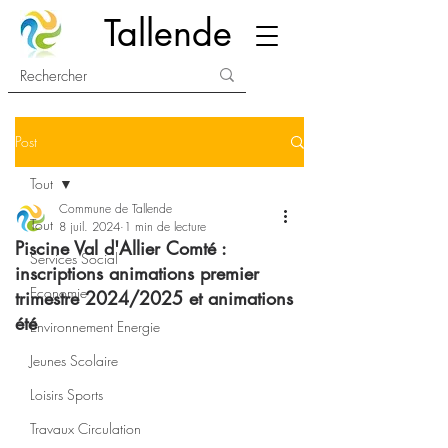
Tallende
Post
Tout
Commune de Tallende
Tout
8 juil. 2024
1 min de lecture
Piscine Val d'Allier Comté :
Services Social
inscriptions animations premier
Economie
trimestre 2024/2025 et animations
été
Environnement Energie
Jeunes Scolaire
Loisirs Sports
Travaux Circulation