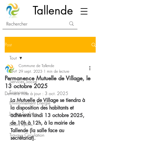
Tallende
Post
Tout
Commune de Tallende
Tout
29 sept. 2023
1 min de lecture
Permanence Mutuelle de Village, le
Services Social
13 octobre 2025
Economie
Dernière mise à jour :
3 oct. 2025
La Mutuelle de Village se tiendra à 
Environnement Energie
la disposition des habitants et 
Jeunes Scolaire
adhérents lundi 13 octobre 2025, 
de 10h à 12h, à la mairie de 
Loisirs Sports
Tallende (la salle face au 
Travaux Circulation
secrétariat).