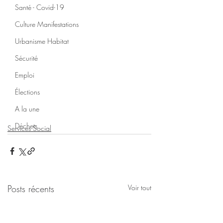
Santé - Covid-19
Culture Manifestations
Urbanisme Habitat
Sécurité
Emploi
Élections
A la une
Déchets
Services Social
Posts récents
Voir tout