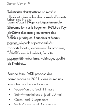
Santé - Covid-19
Culture Manifestations
Pour toutes vos questions en matière 
d'habitat, demandez des conseils d'experts 
Urbanisme Habitat
avant d'agir ! L'Agence Départementale 
Sécurité
d'Information sur le Logement (ADIL) du Puy-
de-Dôme dispense gratuitement des 
Emploi
conseils juridiques, financiers et fiscaux 
neutres, objectifs et personnalisés : 
Élections
rapports locatifs, accession à la propriété, 
A la une
amélioration de l'habitat, fiscalité, 
copropriété, urbanisme, voisinage, qualité 
Déchets
de l'habitat...
Pour ce faire, l'ADIL propose des 
permanences en 2021, dans les mairies 
suivantes
 proches de Tallende :
Veyre-Monton, jeudi 11 mars 
Saint-Amant-Tallende, jeudi 20 mai 
Orcet, jeudi 9 septembre 
Vic-le-Comte, jeudi 14 octobre