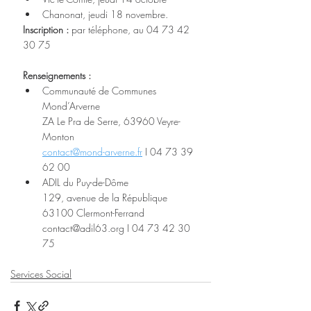
Chanonat, jeudi 18 novembre.
Inscription : 
par téléphone, au 04 73 42 
30 75
Renseignements :
Communauté de Communes 
Mond’Arverne
ZA Le Pra de Serre, 63960 Veyre-
Monton
contact@mond-arverne.fr
 I 04 73 39 
62 00
ADIL du Puy-de-Dôme
129, avenue de la République
63100 Clermont-Ferrand
contact@adil63.org I 04 73 42 30 
75
Services Social