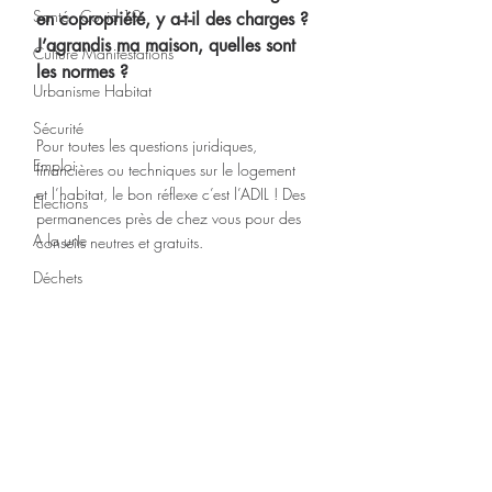
Santé - Covid-19
en copropriété, y a-t-il des charges ? 
J’agrandis ma maison, quelles sont 
Culture Manifestations
les normes ?
Urbanisme Habitat
Sécurité
Pour toutes les questions juridiques, 
Emploi
financières ou techniques sur le logement 
et l’habitat, le bon réflexe c’est l’ADIL ! Des 
Élections
permanences près de chez vous pour des 
A la une
conseils neutres et gratuits.
Déchets