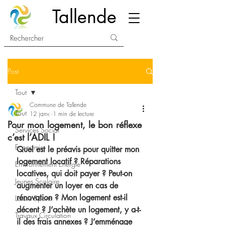
Tallende
Post
Tout
Commune de Tallende
Tout
12 janv.
1 min de lecture
Pour mon logement, le bon réflexe
Services Social
c’est l’ADIL !
Economie
Quel est le préavis pour quitter mon 
logement locatif ? Réparations 
Environnement Energie
locatives, qui doit payer ? Peut-on 
Jeunes Scolaire
augmenter un loyer en cas de 
rénovation ? Mon logement est-il 
Loisirs Sports
décent ? J’achète un logement, y a-t-
Travaux Circulation
il des frais annexes ? J’emménage 