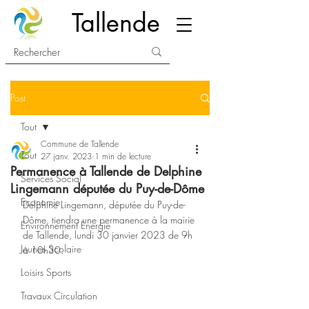
Tallende
Post
Tout
Commune de Tallende
Tout
27 janv. 2023
1 min de lecture
Permanence à Tallende de Delphine
Services Social
Lingemann députée du Puy-de-Dôme
Economie
Delphine Lingemann, députée du Puy-de-
Dôme, tiendra une permanence à la mairie 
Environnement Energie
de Tallende, lundi 30 janvier 2023 de 9h 
Jeunes Scolaire
à 10h30.
Loisirs Sports
Travaux Circulation