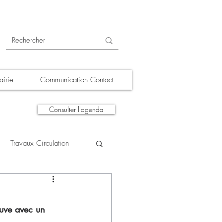
irie
Communication Contact
Consulter l'agenda
Travaux Circulation
tions
A la une
uve avec un 