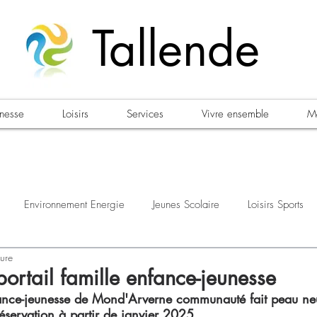
Tallende
unesse
Loisirs
Services
Vivre ensemble
Ma
Environnement Energie
Jeunes Scolaire
Loisirs Sports
ture
estations
Urbanisme Habitat
Sécurité
Emploi
Élec
ortail famille enfance-jeunesse
nfance-jeunesse de Mond'Arverne communauté fait peau ne
éservation à partir de janvier 2025. 