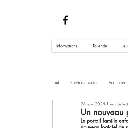
Informations
Tallende
Je
Tout
Services Social
Economie
26 nov. 2024
1 min de lec
Santé - Covid-19
Culture Manif
Un nouveau p
Le portail famille e
nouveau logiciel de r