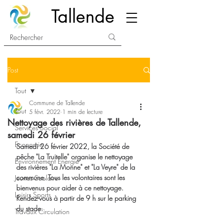
Tallende
Post
Tout
Commune de Tallende
Tout
5 févr. 2022
1 min de lecture
Nettoyage des rivières de Tallende,
Services Social
samedi 26 février
Economie
Samedi 26 février 2022, la Société de 
pêche "La Truitelle" organise le nettoyage 
Environnement Energie
des rivières "La Monne" et "La Veyre" de la 
commune. Tous les volontaires sont les 
Jeunes Scolaire
bienvenus pour aider à ce nettoyage. 
Loisirs Sports
Rendez-vous à partir de 9 h sur le parking 
du stade.
Travaux Circulation