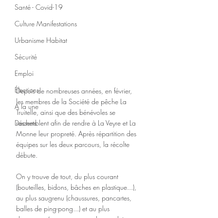
Santé - Covid-19
Culture Manifestations
Urbanisme Habitat
Sécurité
Emploi
Élections
Depuis de nombreuses années, en février, 
les membres de la Société de pêche La 
A la une
Truitelle, ainsi que des bénévoles se 
Déchets
rassemblent afin de rendre à La Veyre et La 
Monne leur propreté. Après répartition des 
équipes sur les deux parcours, la récolte 
débute.
On y trouve de tout, du plus courant 
(bouteilles, bidons, bâches en plastique...), 
au plus saugrenu (chaussures, pancartes, 
balles de ping-pong...) et au plus 