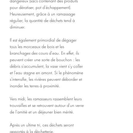
dangereux (sacs contenant des produits 
pour dératiser, pot d’échappement). 
Heureusement, grâce à un ramassage 
régulier, la quantité de déchets tend à 
diminuer.
Il est également primordial de dégager 
tous les morceaux de bois et les 
branchages des cours d'eau. En effet, ils 
peuvent créer une sorte de bouchon : les 
débris s'accumulent, la vase vient s'y coller 
et l'eau stagne en amont. Si le phénomène 
s'intensifie, les rivières peuvent déborder et 
inonder les terres à proximité. 
Vers midi, les ramasseurs rassemblent leurs 
trouvailles et se retrouvent autour d'un verre 
de l'amitié et un déjeuner bien mérité. 
Après un ultime tri, ces déchets seront 
apportés à la déchetterie.