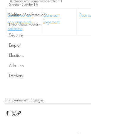
A découvrir sans modération !
Santé - Covid-19
Culture Manifestations
Simulateur de 
Dans son 
Pour ses déchets
son empreinte 
logement
Urbanisme Habitat
carbone
Sécurité
Emploi
Élections
A la une
Déchets
Environnement Energie