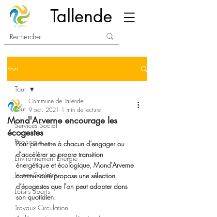
Tallende
Post
Tout
Commune de Tallende
Tout
9 oct. 2021
1 min de lecture
Mond'Arverne encourage les
Services Social
écogestes
Economie
Pour permettre à chacun d’engager ou 
d’accélérer sa propre transition 
Environnement Energie
énergétique et écologique, Mond'Arverne 
Jeunes Scolaire
communauté propose une sélection 
d’écogestes que l'on peut adopter dans 
Loisirs Sports
son quotidien.
Travaux Circulation