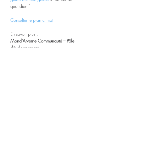
quotidien."
Consulter le plan climat
En savoir plus :
Mond’Arverne Communauté – Pôle 
développement
1 rue du Parc
63 450 Saint-Amant-Tallende
T. 04 73 39 61 53 
Posts récents
Voir tout