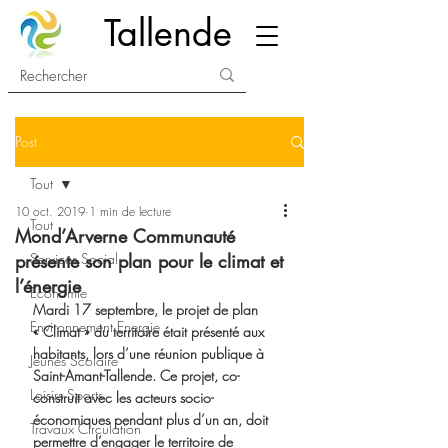
Tallende
Post
Tout
10 oct. 2019
1 min de lecture
Tout
Mond’Arverne Communauté
présente son plan pour le climat et
Services Social
l’énergie
Economie
Mardi 17 septembre, le projet de plan 
Environnement Energie
« Climat » du territoire était présenté aux 
habitants, lors d’une réunion publique à 
Jeunes Scolaire
Saint-Amant-Tallende. Ce projet, co-
Loisirs Sports
construit avec les acteurs socio-
économiques pendant plus d’un an, doit 
Travaux Circulation
permettre d’engager le territoire de 