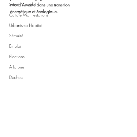
Santé - Covid-19
Mond’Arverne dans une transition 
énergétique et écologique.
Culture Manifestations
Urbanisme Habitat
Sécurité
Emploi
Élections
A la une
Déchets