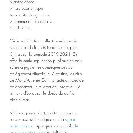
> associations
> tissu économique
> exploitants agricoles
> communauté éducative
> habitants…
Cette mobilisation collective est une des 
conditions de la réussite de ce 1er plan 
Climat, sur la période 2019-2024. En 
effet, la seule implication publique ne peut 
suffire à juguler les conséquences du 
dérèglement climatique. A ce titre, les élus 
de Mond’Arverne Communauté ont décidé 
de consacrer un budget de l’ordre d’1,2 
millions d’euros sur la durée de ce 1er 
plan climat.
> L’engagement de tous étant important, 
nous vous invitions également à 
signer 
notre charte
 et appliquer les conseils 
du 
guide des éco-gestes
 à réaliser au 