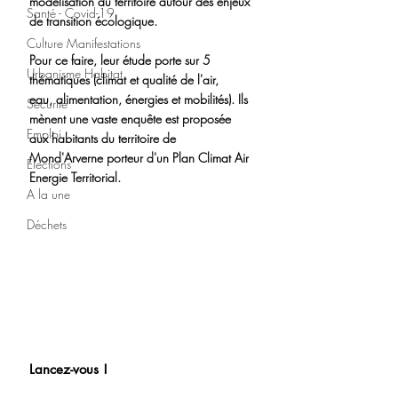
modélisation du territoire autour des enjeux 
Santé - Covid-19
de transition écologique. 
Culture Manifestations
Pour ce faire, leur étude porte sur 5 
Urbanisme Habitat
thématiques (climat et qualité de l'air, 
eau, alimentation, énergies et mobilités). Ils 
Sécurité
mènent une vaste enquête est proposée 
Emploi
aux habitants du territoire de 
Mond'Arverne porteur d'un Plan Climat Air 
Élections
Energie Territorial.
A la une
Déchets
Lancez-vous ! 