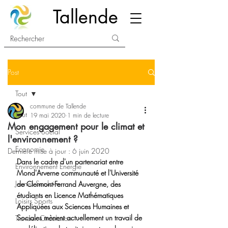
Tallende
Post
Tout
commune de Tallende
Tout
19 mai 2020
1 min de lecture
Mon engagement pour le climat et
Services Social
l'environnement ?
Economie
Dernière mise à jour :
6 juin 2020
Dans le cadre d'un partenariat entre 
Environnement Energie
Mond'Arverne communauté et l'Université 
Jeunes Scolaire
de Clermont-Ferrand Auvergne, des 
étudiants en Licence Mathématiques 
Loisirs Sports
Appliquées aux Sciences Humaines et 
Sociales mènent actuellement un travail de 
Travaux Circulation