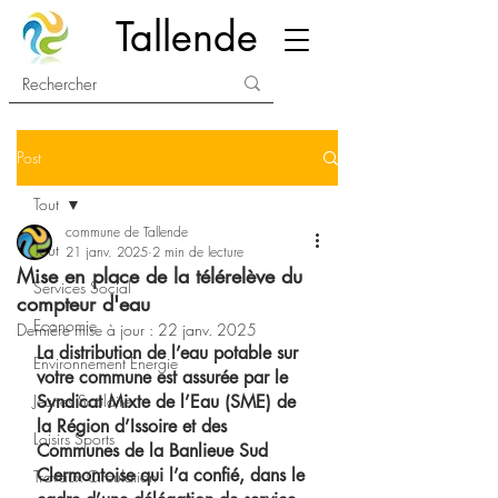
Tallende
Post
Tout
commune de Tallende
Tout
21 janv. 2025
2 min de lecture
Mise en place de la télérelève du
Services Social
compteur d'eau
Economie
Dernière mise à jour :
22 janv. 2025
La distribution de l’eau potable sur 
Environnement Energie
votre commune est assurée par le 
Jeunes Scolaire
Syndicat Mixte de l’Eau (SME) de 
la Région d’Issoire et des 
Loisirs Sports
Communes de la Banlieue Sud 
Clermontoise qui l’a confié, dans le 
Travaux Circulation