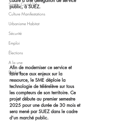
cadre d’une délégation de service 
Santé - Covid-19
public, à SUEZ. 
Culture Manifestations
Urbanisme Habitat
Sécurité
Emploi
Élections
A la une
Afin de moderniser ce service et 
Déchets
faire face aux enjeux sur la 
ressource, le SME déploie la 
technologie de télérelève sur tous 
les compteurs de son territoire. Ce 
projet débute au premier semestre 
2025 pour une durée de 30 mois et 
sera mené par SUEZ dans le cadre 
d’un marché public.