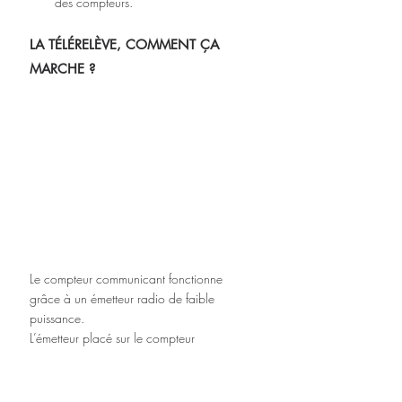
des compteurs.
LA TÉLÉRELÈVE, COMMENT ÇA 
MARCHE ?
Le compteur communicant fonctionne 
grâce à un émetteur radio de faible 
puissance. 
L’émetteur placé sur le compteur 
communique l’index de consommation à 
un récepteur par
voie hertzienne. Ce récepteur transmet 