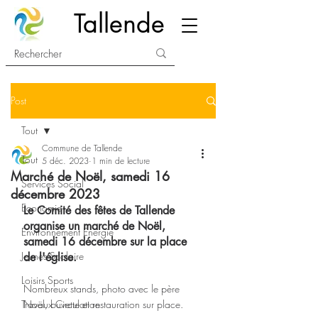
Tallende
Post
Tout
Commune de Tallende
Tout
5 déc. 2023
1 min de lecture
Marché de Noël, samedi 16
Services Social
décembre 2023
Economie
Le Comité des fêtes de Tallende 
organise un marché de Noël, 
Environnement Energie
samedi 16 décembre sur la place 
Jeunes Scolaire
de l'église. 
Loisirs Sports
Nombreux stands, photo avec le père 
Travaux Circulation
Noël, buvette et restauration sur place.