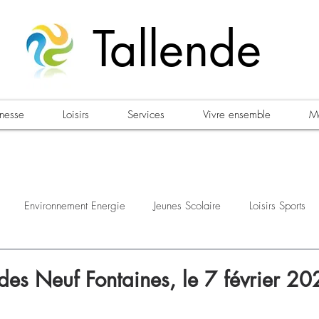
Tallende
unesse
Loisirs
Services
Vivre ensemble
Ma
Environnement Energie
Jeunes Scolaire
Loisirs Sports
estations
Urbanisme Habitat
Sécurité
Emploi
Élec
 des Neuf Fontaines, le 7 février 2