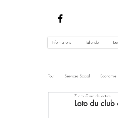
Informations
Tallende
Je
Tout
Services Social
Economie
7 janv.
0 min de lecture
Santé - Covid-19
Culture Manif
Loto du club