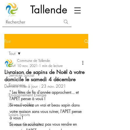
Tallende
Post
Tout
Commune de Tallende
Tout
10 nov. 2021
1 min de lecture
Livraison de sapins de Noël à votre
Services Social
domicile le samedi 4 décembre
Economie
Dernière mise à jour :
23 nov. 2021
" Les fêtes de fin d'année approchent... et 
Environnement Energie
l'APET pense à vous ! 
Jeunes Scolaire
Si vous voulez un vrai et beau sapin dans 
votre maison sans vous ruiner, l'APET pense 
Loisirs Sports
à vous ! 
Si vous ne souhaitez pas vous rendre en 
Travaux Circulation