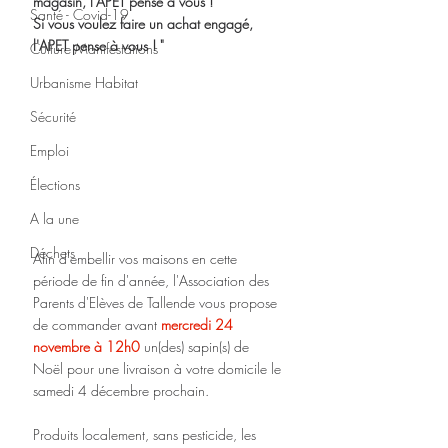
magasin, l'APET pense à vous ! 
Santé - Covid-19
Si vous voulez faire un achat engagé, 
l'APET pense à vous ! "  
Culture Manifestations
Urbanisme Habitat
Sécurité
Emploi
Élections
A la une
Déchets
Afin d'embellir vos maisons en cette 
période de fin d'année, l'Association des 
Parents d'Elèves de Tallende vous propose 
de commander avant 
mercredi 24 
novembre à 12h0
 un(des) sapin(s) de 
Noël pour une livraison à votre domicile le 
samedi 4 décembre prochain. 
Produits localement, sans pesticide, les 