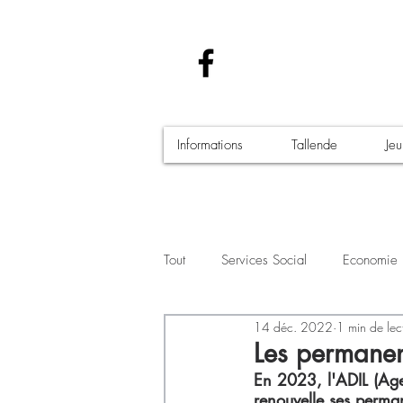
Informations
Tallende
Je
Tout
Services Social
Economie
14 déc. 2022
1 min de lec
Santé - Covid-19
Culture Manif
Les permanen
En 2023, l'ADIL (Age
renouvelle ses perman