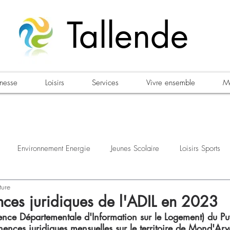
Tallende
unesse
Loisirs
Services
Vivre ensemble
Ma
Environnement Energie
Jeunes Scolaire
Loisirs Sports
ture
estations
Urbanisme Habitat
Sécurité
Emploi
Élec
ces juridiques de l'ADIL en 2023
nce Départementale d'Information sur le Logement) du P
ences juridiques mensuelles sur le territoire de Mond'Arv