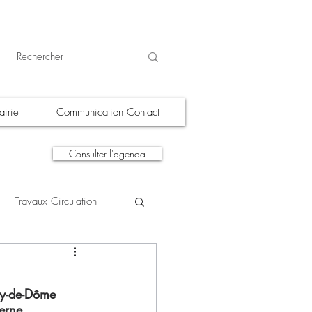
irie
Communication Contact
Consulter l'agenda
Travaux Circulation
tions
A la une
uy-de-Dôme 
erne 