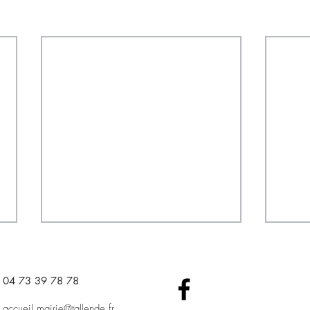
04 73 39 78 78​
accueil.mairie@tallende.fr