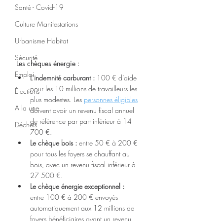
Santé - Covid-19
Culture Manifestations
Urbanisme Habitat
Sécurité
Les chèques énergie :
Emploi
L’indemnité carburant :
 100 € d’aide 
pour les 10 millions de travailleurs les 
Élections
plus modestes. Les 
personnes éligibles
A la une
doivent avoir un revenu fiscal annuel 
de référence par part inférieur à 14 
Déchets
700 €.
Le chèque bois :
 entre 50 € à 200 € 
pour tous les foyers se chauffant au 
bois, avec un revenu fiscal inférieur à 
27 500 €.
Le chèque énergie exceptionnel :
entre 100 € à 200 € envoyés 
automatiquement aux 12 millions de 
foyers bénéficiaires ayant un revenu 