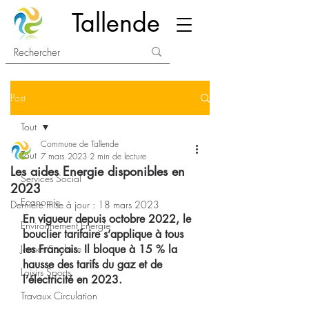
Tallende
Post
Tout
Commune de Tallende
Tout
7 mars 2023
2 min de lecture
Les aides Energie disponibles en
Services Social
2023
Economie
Dernière mise à jour :
18 mars 2023
En vigueur depuis octobre 2022, le 
Environnement Energie
bouclier tarifaire s’applique à tous 
Jeunes Scolaire
les Français. Il bloque à 15 % la 
hausse des tarifs du gaz et de 
Loisirs Sports
l’électricité en 2023.
Travaux Circulation