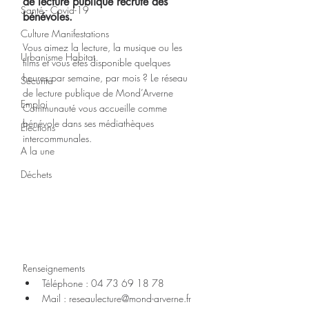
de lecture publique recrute des 
Santé - Covid-19
bénévoles. 
Culture Manifestations
Vous aimez la lecture, la musique ou les 
Urbanisme Habitat
films et vous êtes disponible quelques 
heures par semaine, par mois ? Le réseau 
Sécurité
de lecture publique de Mond’Arverne 
Emploi
Communauté vous accueille comme 
bénévole dans ses médiathèques 
Élections
intercommunales.
A la une
Déchets
Renseignements
Téléphone : 04 73 69 18 78
Mail : reseaulecture@mond-arverne.fr