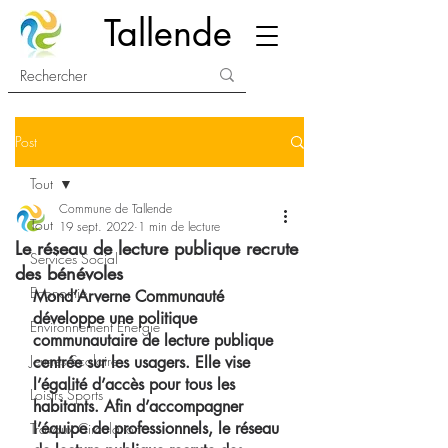
Tallende
Post
Tout
Commune de Tallende
Tout
19 sept. 2022
1 min de lecture
Le réseau de lecture publique recrute
Services Social
des bénévoles
Economie
Mond’Arverne Communauté 
développe une politique 
Environnement Energie
communautaire de lecture publique 
Jeunes Scolaire
centrée sur les usagers. Elle vise 
l’égalité d’accès pour tous les 
Loisirs Sports
habitants. Afin d’accompagner 
l’équipe de professionnels, le réseau 
Travaux Circulation