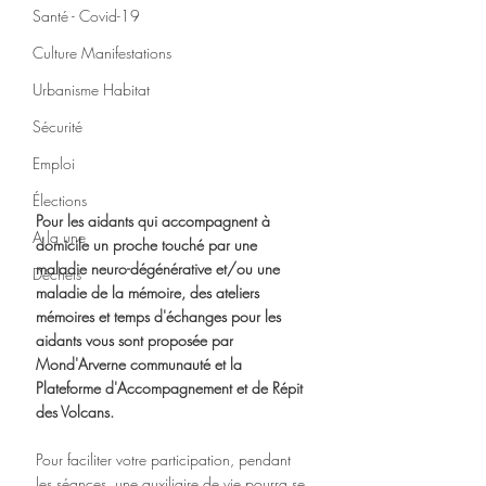
Santé - Covid-19
Culture Manifestations
Urbanisme Habitat
Sécurité
Emploi
Élections
Pour les aidants qui accompagnent à 
A la une
domicile un proche touché par une 
maladie neuro-dégénérative et/ou une 
Déchets
maladie de la mémoire, des ateliers 
mémoires et temps d'échanges pour les 
aidants vous sont proposée par 
Mond'Arverne communauté et la 
Plateforme d'Accompagnement et de Répit 
des Volcans.
Pour faciliter votre participation, pendant 
les séances, une auxiliaire de vie pourra se 