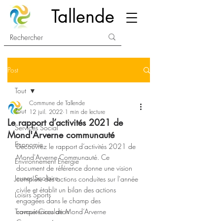
Tallende
Post
Tout
Commune de Tallende
Tout
12 juil. 2022
1 min de lecture
Le rapport d’activités 2021 de
Services Social
Mond'Arverne communauté
Economie
Découvrez le rapport d’activités 2021 de 
Mond'Arverne Communauté. Ce 
Environnement Energie
document de référence donne une vision 
Jeunes Scolaire
complète des actions conduites sur l'année 
civile et établit un bilan des actions 
Loisirs Sports
engagées dans le champ des 
Travaux Circulation
compétences de Mond’Arverne 