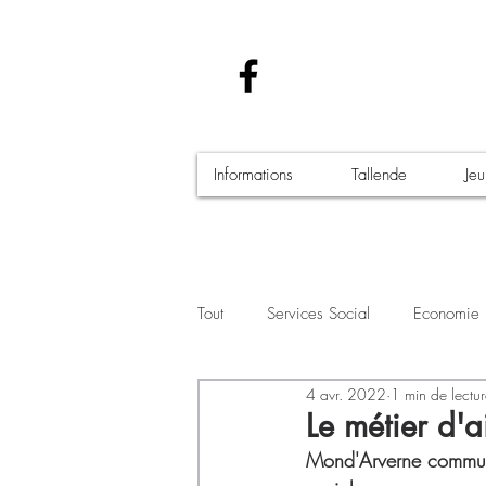
Informations
Tallende
Je
Tout
Services Social
Economie
4 avr. 2022
1 min de lectu
Santé - Covid-19
Culture Manif
Le métier d'
Mond'Arverne communau