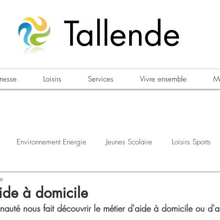
Tallende
unesse
Loisirs
Services
Vivre ensemble
Ma
Environnement Energie
Jeunes Scolaire
Loisirs Sports
re
estations
Urbanisme Habitat
Sécurité
Emploi
Élec
aide à domicile
té nous fait découvrir le métier d'aide à domicile ou d'aux