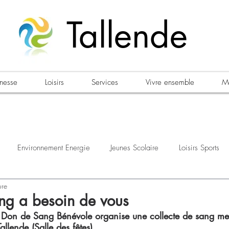
Tallende
unesse
Loisirs
Services
Vivre ensemble
Ma
Environnement Energie
Jeunes Scolaire
Loisirs Sports
ure
estations
Urbanisme Habitat
Sécurité
Emploi
Élec
ng a besoin de vous
e Don de Sang Bénévole organise une collecte de sang mer
lende (Salle des fêtes).