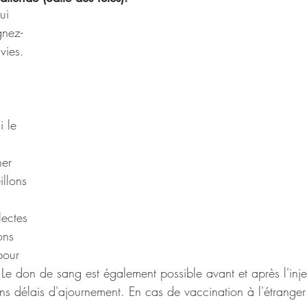
ui 
gnez-
vies. 
i le 
 
er 
llons 
lectes 
ons 
pour 
. Le don de sang est également possible avant et après l'inj
ns délais d'ajournement. En cas de vaccination à l'étranger