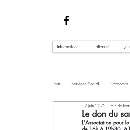
Informations
Tallende
Je
Tout
Services Social
Economie
12 juin 2022
1 min de lect
Santé - Covid-19
Culture Manif
Le don du sa
L'Association pour l
de 16h à 19h30, à Tal