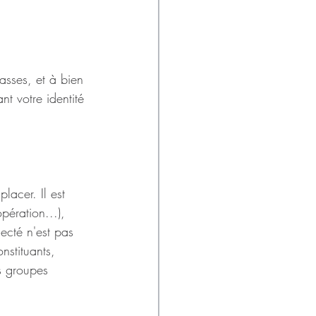
asses, et à bien 
t votre identité 
acer. Il est 
ération...), 
ecté n'est pas 
nstituants, 
es groupes 