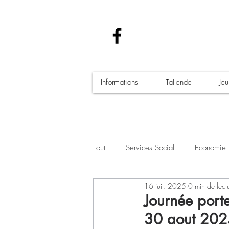
Informations
Tallende
Je
Tout
Services Social
Economie
16 juil. 2025
0 min de lect
Santé - Covid-19
Culture Manif
Journée port
30 aout 202