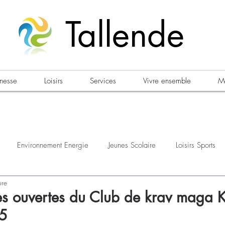
Tallende
unesse
Loisirs
Services
Vivre ensemble
Ma
Environnement Energie
Jeunes Scolaire
Loisirs Sports
ure
estations
Urbanisme Habitat
Sécurité
Emploi
Élec
es ouvertes du Club de krav maga
5