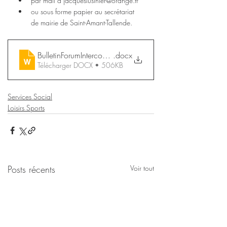
par mail à jacqueslusinier@orange.fr 
ou sous forme papier au secrétariat 
de mairie de Saint-Amant-Tallende.
BulletinForumIntercommunalDesAssociations2021
.docx
Télécharger DOCX • 506KB
Services Social
Loisirs Sports
Posts récents
Voir tout