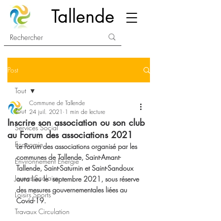
Tallende
Post
Tout
Commune de Tallende
Tout
24 juil. 2021
1 min de lecture
Inscrire son association ou son club
Services Social
au Forum des associations 2021
Economie
Le Forum des associations organisé par les 
communes de Tallende, Saint-Amant-
Environnement Energie
Tallende, Saint-Saturnin et Saint-Sandoux 
Jeunes Scolaire
aura lieu le  septembre 2021, sous réserve 
des mesures gouvernementales liées au 
Loisirs Sports
Covid-19.
Travaux Circulation