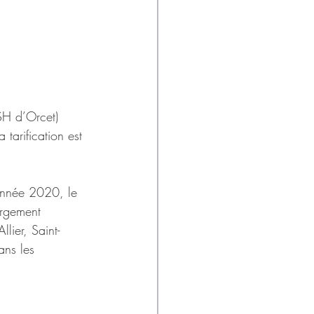
SH d’Orcet) 
tarification est 
nnée 2020, le 
ergement 
lier, Saint-
ans les 