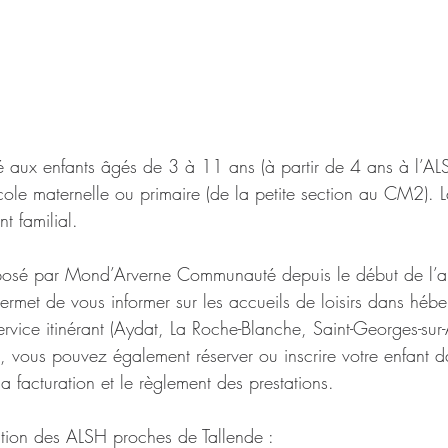
né aux enfants âgés de 3 à 11 ans (à partir de 4 ans à l’AL
ole maternelle ou primaire (de la petite section au CM2). La 
nt familial. 
osé par Mond’Arverne Communauté depuis le début de l’a
ermet de vous informer sur les accueils de loisirs dans héb
vice itinérant (Aydat, La Roche-Blanche, Saint-Georges-sur-Al
), vous pouvez également réserver ou inscrire votre enfant d
a facturation et le règlement des prestations.
ation des ALSH proches de Tallende :