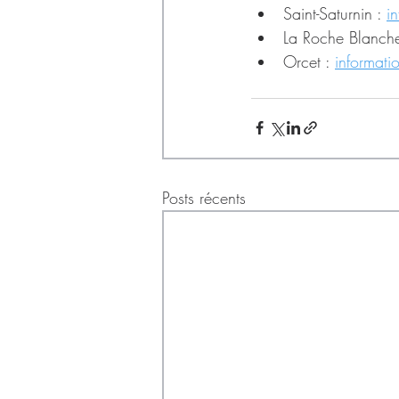
Saint-Saturnin : 
i
La Roche Blanche
Orcet : 
informati
Posts récents