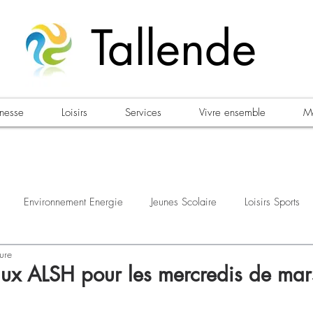
Tallende
unesse
Loisirs
Services
Vivre ensemble
Ma
Environnement Energie
Jeunes Scolaire
Loisirs Sports
ure
estations
Urbanisme Habitat
Sécurité
Emploi
Élec
 aux ALSH pour les mercredis de mar