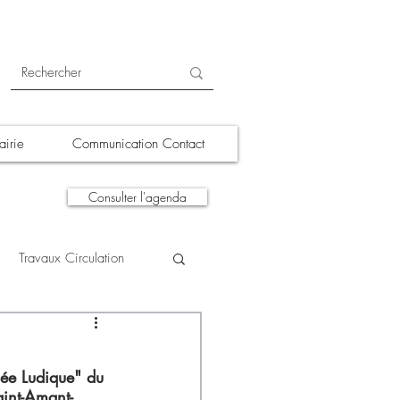
irie
Communication Contact
Consulter l'agenda
Travaux Circulation
tions
A la une
née Ludique" du 
aint-Amant-