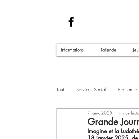
Informations
Tallende
Je
Tout
Services Social
Economie
7 janv. 2025
1 min de lect
Santé - Covid-19
Culture Manif
Grande Jour
Imagine et la Ludoth
18 janvier 2025, de 