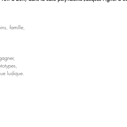
ins, famille, 
 
 gagner, 
totypes, 
que ludique.