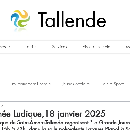
Tallende
unesse
Loisirs
Services
Vivre ensemble
Ma
Environnement Energie
Jeunes Scolaire
Loisirs Sports
ure
estations
Urbanisme Habitat
Sécurité
Emploi
Élec
née Ludique,18 janvier 2025
èque de Saint-Amant-Tallende organisent "La Grande Jour
15h à 23h, dans la salle polyvalente Jacques Pignol à S