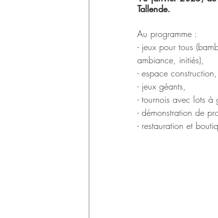
Déchets
Tallende.
Au programme :  
- jeux pour tous (bamb
ambiance, initiés), 
- espace construction,
- jeux géants, 
- tournois avec lots à
- démonstration de pro
- restauration et bouti