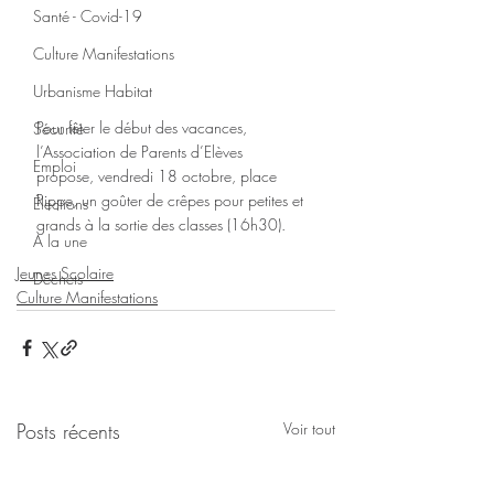
Santé - Covid-19
Culture Manifestations
Urbanisme Habitat
Pour fêter le début des vacances, 
Sécurité
l’Association de Parents d’Elèves 
Emploi
propose, vendredi 18 octobre, place 
Rippe, un goûter de crêpes pour petites et 
Élections
grands à la sortie des classes (16h30).
A la une
Jeunes Scolaire
Déchets
Culture Manifestations
Posts récents
Voir tout