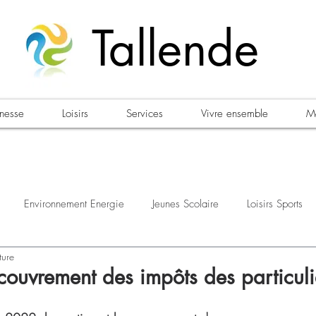
Tallende
unesse
Loisirs
Services
Vivre ensemble
Ma
Environnement Energie
Jeunes Scolaire
Loisirs Sports
ture
estations
Urbanisme Habitat
Sécurité
Emploi
Élec
couvrement des impôts des particuli