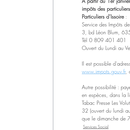
Déchets
À partir du 1er janvi
impôts des particulier
Particuliers d’Issoire
 :
Service des Impôts des 
3, bd Léon Blum, 63
Tél 0 809 401 401
Ouvert du Lundi au 
Il est possible d'adre
www.impots.gouv.fr
, 
Autre possibilité : pay
en espèces, dans la l
Tabac Presse Les Vol
32 (ouvert du lundi 
que le dimanche de 
Services Social