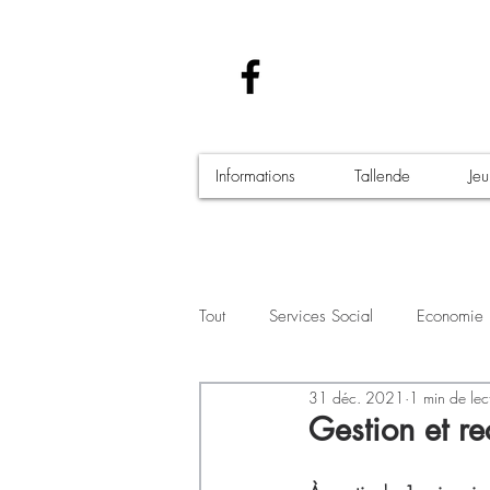
Informations
Tallende
Je
Tout
Services Social
Economie
31 déc. 2021
1 min de lec
Santé - Covid-19
Culture Manif
Gestion et re