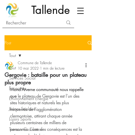
Tallende
Post
Tout
Commune de Tallende
Tout
10 mai 2022
1 min de lecture
Gergovie : bataille pour un plateau
Services Social
plus propre
Economie
Mond'Arverne communauté nous rappelle 
que 
le plateau de Gergovie est l’un des 
Environnement Energie
sites historiques et naturels les plus 
Jeunes Scolaire
fréquentés de l’agglomération 
clermontoise, attirant chaque année 
Loisirs Sports
plusieurs centaines de milliers de 
Travaux Circulation
personnes. L’une des conséquences est la 