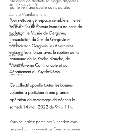
présence de déchets sauvages dispersés 
Santé - Covid-19
par le vent aux quatre coins du site.
Culture Manifestations
Pour nettoyer cet espace sensible et mettre 
Urbanisme Habitat
en avant les nombreux impacts de cette de 
pollution, le Musée de Gergovie, 
Sécurité
l’association du Site de Gergovie et 
Emploi
l’association Gergovie-Les Arverniales 
unissent leurs forces avec le soutien de la 
Élections
commune de La Roche Blanche, de 
A la une
Mond’Arverne Communauté et du 
Département du Puy-de-Dôme. 
Déchets
Ce collectif appelle toutes les bonnes 
volontés à participer à une grande 
opération de ramassage de déchets le 
samedi 14 mai  2022 de 9h à 11h. 
Vous souhaitez participer ? Rendez-vous 
au pied du monument de Gergovie, muni 