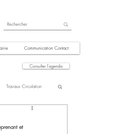
irie
Communication Contact
Consulter l'agenda
Travaux Circulation
tions
A la une
eprenant et 