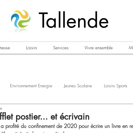
Tallende
unesse
Loisirs
Services
Vivre ensemble
Ma
Environnement Energie
Jeunes Scolaire
Loisirs Sports
re
estations
Urbanisme Habitat
Sécurité
Emploi
Élec
flet postier... et écrivain
 a profité du confinement de 2020 pour écrire un livre en r