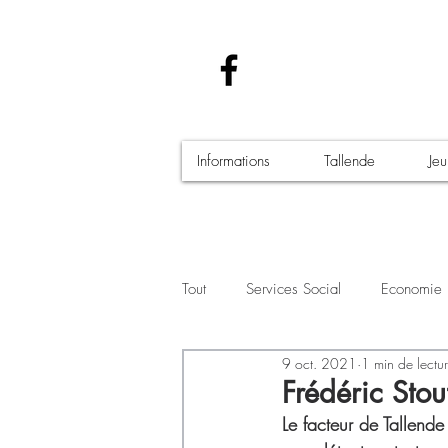
Informations
Tallende
Je
Tout
Services Social
Economie
9 oct. 2021
1 min de lectu
Santé - Covid-19
Culture Manif
Frédéric Stouf
Le facteur de Tallende