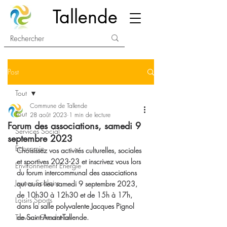
Tallende
Post
Tout
Commune de Tallende
Tout
28 août 2023
1 min de lecture
Forum des associations, samedi 9
Services Social
septembre 2023
Economie
Choisissez vos activités culturelles, sociales 
et sportives 2023-23 et inscrivez vous lors 
Environnement Energie
du forum intercommunal des associations 
Jeunes Scolaire
qui aura lieu samedi 9 septembre 2023, 
de 10h30 à 12h30 et de 15h à 17h, 
Loisirs Sports
dans la salle polyvalente Jacques Pignol 
Travaux Circulation
de Saint-Amant-Tallende.