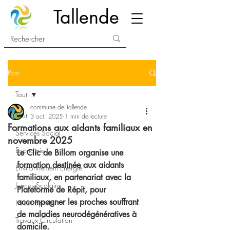
Tallende
Post
Tout
commune de Tallende
Tout
3 oct. 2025
1 min de lecture
Formations aux aidants familiaux en
Services Social
novembre 2025
Economie
Le Clic de Billom organise une 
formation destinée aux aidants 
Environnement Energie
familiaux, en partenariat avec la 
Jeunes Scolaire
Plateforme de Répit, pour 
accompagner les proches souffrant 
Loisirs Sports
de maladies neurodégénératives à 
Travaux Circulation
domicile.