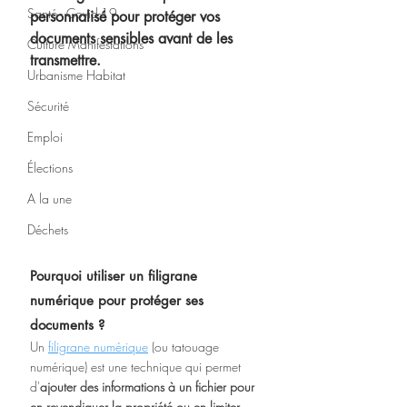
Santé - Covid-19
personnalisé pour protéger vos 
documents sensibles avant de les 
Culture Manifestations
transmettre.
Urbanisme Habitat
Sécurité
Emploi
Élections
A la une
Déchets
Pourquoi utiliser un filigrane 
numérique pour protéger ses 
documents ?
Un 
filigrane numérique
 (ou tatouage 
numérique) est une technique qui permet 
d'
ajouter des informations à un fichier pour 
en revendiquer la propriété ou en limiter 