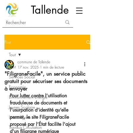
Tallende
Post
Tout
commune de Tallende
Tout
17 nov. 2025
1 min de lecture
"FiligraneFacile", un service public
Services Social
gratuit pour sécuriser ses documents
Economie
à envoyer
Pour lutter contre l’utilisation 
Environnement Energie
frauduleuse de documents et 
Jeunes Scolaire
l’usurpation d’identité qu’elle 
permet, le site FiligraneFacile 
Loisirs Sports
proposé par l’État facilite l'ajout 
Travaux Circulation
d'un filigrane numérique 