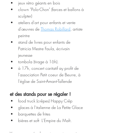
jeux rétro géants en bois
clown "Polo-Chon" (farces et ballons à 
sculpter)
ateliers d'art pour enfants et vente 
d'œuvres de 
Thomas Robillard
, artiste 
peintre 
stand de livres pour enfants de 
Patricia Mestre Faula, écrivain 
jeunesse
tombola (tirage à 16h).
à 17h, concert caritatif ay profit de 
l'association Petit coeur de Beurre, à 
l'église de Saint-Amant-Tallende
et des stands pour se régaler !
food truck (crêpes) Happy Crêp
glaces à l'italienne de La Petite Glace
barquettes de frites
bières et soft  L'Empire du Malt.