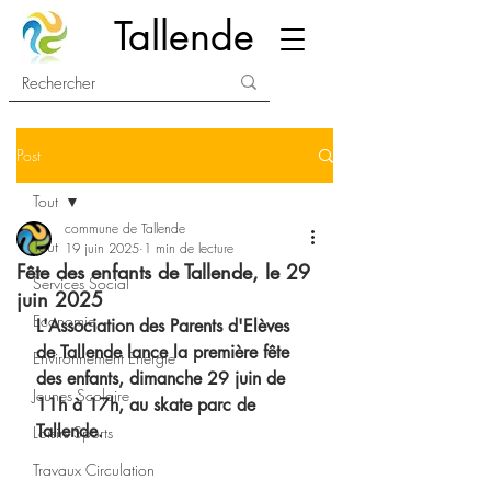
Tallende
Post
Tout
commune de Tallende
Tout
19 juin 2025
1 min de lecture
Fête des enfants de Tallende, le 29
Services Social
juin 2025
Economie
L'Association des Parents d'Elèves 
de Tallende lance la première fête 
Environnement Energie
des enfants, dimanche 29 juin de 
Jeunes Scolaire
11h à 17h, au skate parc de 
Tallende.
Loisirs Sports
Travaux Circulation