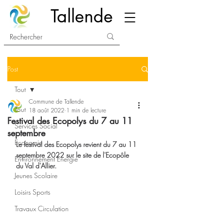
Tallende
Post
Tout
Commune de Tallende
Tout
18 août 2022
1 min de lecture
Festival des Ecopolys du 7 au 11
Services Social
septembre
Economie
Le festival des Ecopolys revient du 7 au 11 
septembre 2022 sur le site de l'Ecopôle 
Environnement Energie
du Val d'Allier. 
Jeunes Scolaire
Loisirs Sports
Travaux Circulation