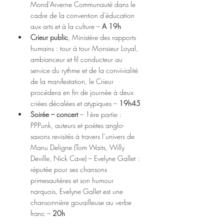
Mond’Arverne Communauté dans le 
cadre de la convention d’éducation 
aux arts et à la culture – 
A 19h
Crieur public
, Ministère des rapports 
humains : tour à tour Monsieur Loyal, 
ambianceur et fil conducteur au 
service du rythme et de la convivialité 
de la manifestation, le Crieur
procédera en fin de journée à deux 
criées décalées et atypiques – 
19h45
Soirée – concert
 – 1ère partie : 
PPPunk, auteurs et poètes anglo-
saxons revisités à travers l’univers de 
Manu Deligne (Tom Waits, Willy 
Deville, Nick Cave) – Evelyne Gallet : 
réputée pour ses chansons 
primesautières et son humour 
narquois, Evelyne Gallet est une 
chansonnière gouailleuse au verbe 
franc – 
20h