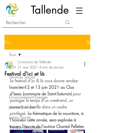
Tallende
Post
Tout
Commune de Tallende
Tout
31 mai 2021
4 min de lecture
Festival d'ici et là
Services Social
Le Festival d’ici & là vous donne rendez-
Economie
vous les 
12 et 13 juin 2021 au Clos 
d’Issac (commune de Saint-Saturnin)
 pour 
Environnement Energie
partager le temps d’un week-end, un 
moment en famille dans un cadre 
Jeunes Scolaire
privilégié. 
La thématique de la nourriture, à 
Loisirs Sports
l’honneur cette année, sera explorée à 
travers l’œuvre de l’autrice Chantal Pelletier.
Travaux Circulation