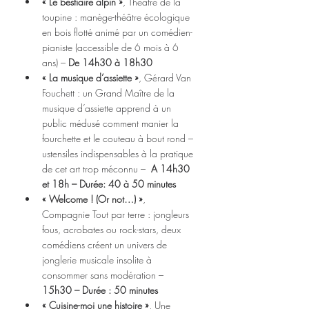
« Le bestiaire alpin »
, Théâtre de la 
toupine : manège-théâtre écologique 
en bois flotté animé par un comédien-
pianiste (accessible de 6 mois à 6 
ans) – 
De 14h30 à 18h30
« La musique d’assiette »
, Gérard Van 
Fouchett : un Grand Maître de la 
musique d’assiette apprend à un 
public médusé comment manier la 
fourchette et le couteau à bout rond – 
ustensiles indispensables à la pratique 
de cet art trop méconnu –  
A 14h30 
et 18h – Durée: 40 à 50 minutes
« Welcome ! (Or not…) »
, 
Compagnie Tout par terre : jongleurs 
fous, acrobates ou rock-stars, deux 
comédiens créent un univers de 
jonglerie musicale insolite à 
consommer sans modération – 
15h30 – Durée : 50 minutes
« Cuisine-moi une histoire »
, Une 