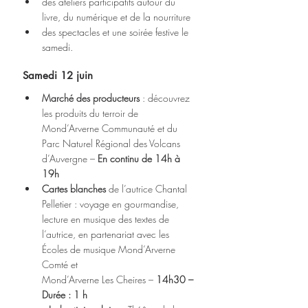
des ateliers participatifs autour du 
livre, du numérique et de la nourriture
des spectacles et une soirée festive le 
samedi.
Samedi 12 juin
Marché des producteurs
 : découvrez 
les produits du terroir de 
Mond’Arverne Communauté et du 
Parc Naturel Régional des Volcans 
d’Auvergne – 
En continu de 14h à 
19h
Cartes blanches
 de l’autrice Chantal 
Pelletier : voyage en gourmandise, 
lecture en musique des textes de 
l’autrice, en partenariat avec les 
Écoles de musique Mond’Arverne 
Comté et
Mond’Arverne Les Cheires – 
14h30 – 
Durée : 1 h