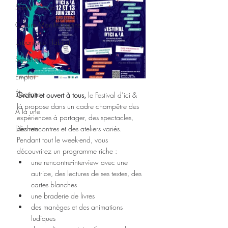
Santé - Covid-19
Culture Manifestations
Urbanisme Habitat
Sécurité
Emploi
Élections
Gratuit et ouvert à tous,
 le Festival d’ici & 
là propose dans un cadre champêtre des 
A la une
expériences à partager, des spectacles, 
Déchets
des rencontres et des ateliers variés. 
Pendant tout le week-end, vous 
découvrirez un programme riche :
une rencontre-interview avec une 
autrice, des lectures de ses textes, des 
cartes blanches
une braderie de livres
des manèges et des animations 
ludiques