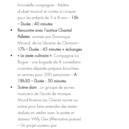
hirondelle compagnie : théâtre 
d’objet musical et contes à croquer 
pour les enfants de 3 à 8 ans – 
16h 
– Durée : 40 minutes
Rencontre avec l’autrice Chantal 
Pelletier
, animée par Dominique 
Minard, de La Librairie de Clermont –
17h – Durée : 45 minutes + échanges
« Le zeste culinaire »
, Compagnie La 
Bugne : une brigade de 4 comédiens-
cuisiniers déjantés prépare bouchées 
et verrines pour 200 personnes – 
A 
18h30 – Durée : 50 minutes
Scène slam
 : un groupe de jeunes 
musiciens de l’école de musique 
Mond’Arverne Les Cheires monte sur 
scène pour faire entendre des textes 
réalisés en atelier avec le poète et
slameur Willy Gex (Alternative poésie) 
– Un projet soutenu par 