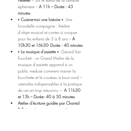
Pelletier 
– Sur le stand de la Librairie 
éphémère – 
A 11h – Durée : 45 
minutes
« Cuisine-moi une histoire »
, Une 
hirondelle compagnie : théâtre 
d’objet musical et contes à croquer 
pour les enfants de 3 à 8 ans – 
A
10h30 et 16h30- Durée : 40 minutes
« La musique d’assiette »
, Gérard Van 
Fouchett : un Grand Maître de la 
musique d’assiette apprend à un 
public médusé comment manier la 
fourchette et le couteau à bout rond – 
ustensiles indispensables à la pratique 
de cet art trop méconnu –  
A 11h30 
et 15h – Durée: 40 à 50 minutes
Atelier d’écriture guidée par Chantal 
Pelletier 
– Inscription par mail 
(culture@mond-arverne.fr) jusqu’au 11 
juin et sur place dans la limite des 
places disponibles (12 personnes) –