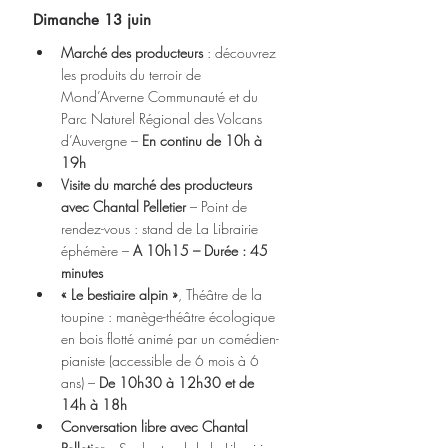
Dimanche 13 juin
Marché des producteurs
 : découvrez 
les produits du terroir de 
Mond’Arverne Communauté et du 
Parc Naturel Régional des Volcans 
d’Auvergne – 
En continu de 10h à 
19h
Visite du marché des producteurs 
avec Chantal Pelletier
 – Point de 
rendez-vous : stand de La Librairie 
éphémère – 
A 10h15 – Durée : 45 
minutes
« Le bestiaire alpin »
, Théâtre de la 
toupine : manège-théâtre écologique 
en bois flotté animé par un comédien-
pianiste (accessible de 6 mois à 6 
ans) – 
De 10h30 à 12h30 et de 
14h à 18h
Conversation libre avec Chantal 